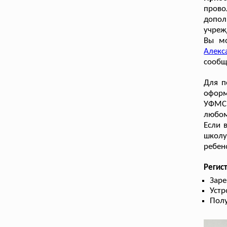
прово
допол
учреж
Вы мо
Алекс
сообщ
Для п
оформ
УФМС.
любом
Если 
школу
ребен
Регис
Заре
Устр
Пол