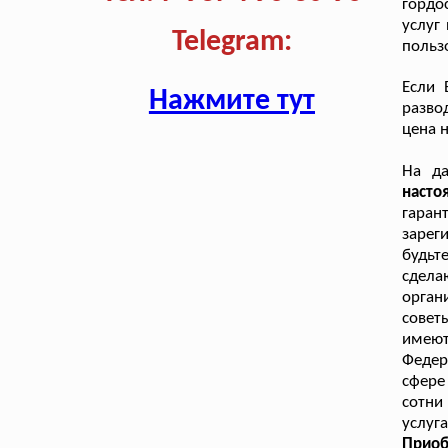
гордо
услуг
Telegram:
польз
Если 
Нажмите тут
разво
цена 
На д
насто
гаран
зарег
будьт
сдела
орган
совет
имеют
Федер
сфере
сотни
услуг
Прио