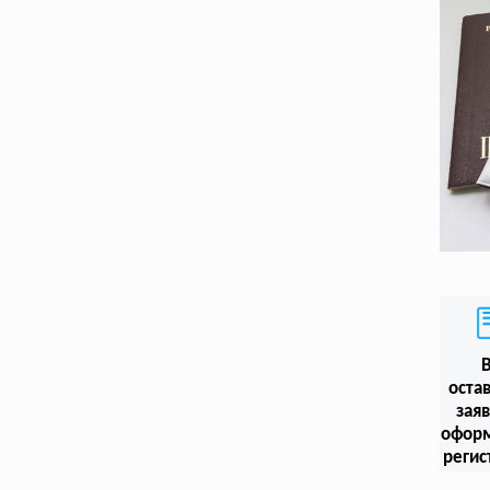
оста
заяв
офор
регис